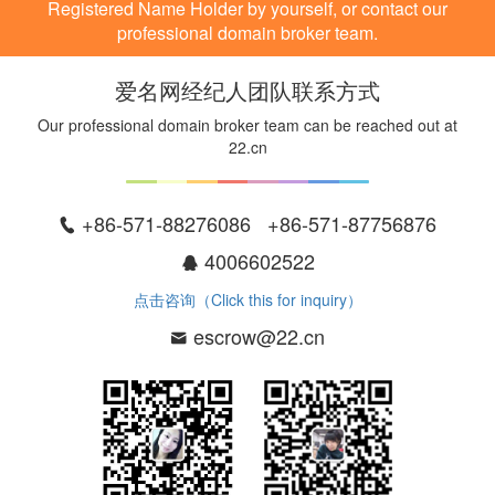
Registered Name Holder by yourself, or contact our
professional domain broker team.
爱名网经纪人团队联系方式
Our professional domain broker team can be reached out at
22.cn
+86-571-88276086 +86-571-87756876
4006602522
点击咨询（Click this for inquiry）
escrow@22.cn